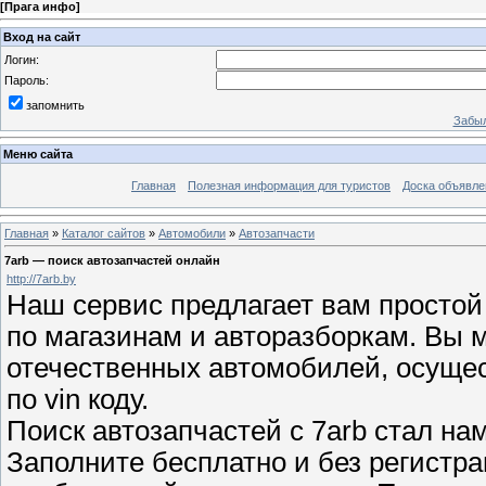
[
Прага инфо
]
Вход на сайт
Логин:
Пароль:
запомнить
Забыл
Меню сайта
Главная
Полезная информация для туристов
Доска объявле
Главная
»
Каталог сайтов
»
Автомобили
»
Автозапчасти
7arb — поиск автозапчастей онлайн
http://7arb.by
Наш сервис предлагает вам простой
по магазинам и авторазборкам. Вы 
отечественных автомобилей, осущес
по vin коду.
Поиск автозапчастей с 7arb стал на
Заполните бесплатно и без регистр