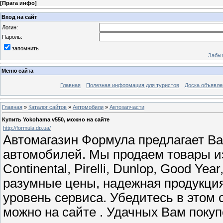
[
Прага инфо
]
Вход на сайт
Логин:
Пароль:
запомнить
Забыл
Меню сайта
Главная
Полезная информация для туристов
Доска объявле
Главная
»
Каталог сайтов
»
Автомобили
»
Автозапчасти
Купить Yokohama v550, можно на сайте
http://formula.dp.ua/
Автомагазин Формула предлагает В
автомобилей. Мы продаем товары из
Continental, Pirelli, Dunlop, Good Y
разумные цены, надежная продукция
уровень сервиса. Убедитесь в этом
можно на сайте . Удачных Вам покуп