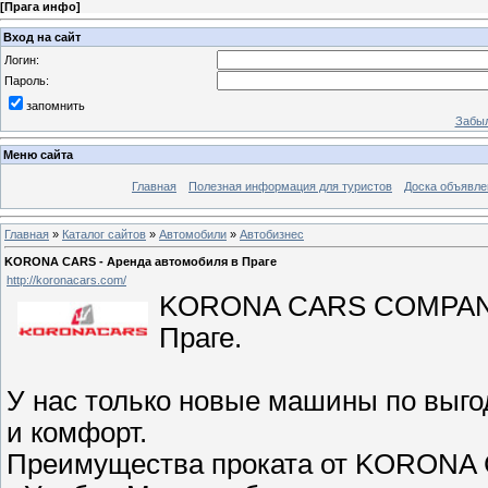
[
Прага инфо
]
Вход на сайт
Логин:
Пароль:
запомнить
Забыл
Меню сайта
Главная
Полезная информация для туристов
Доска объявле
Главная
»
Каталог сайтов
»
Автомобили
»
Автобизнес
KORONA CARS - Аренда автомобиля в Праге
http://koronacars.com/
KORONA CARS COMPANY п
Праге.
У нас только новые машины по выго
и комфорт.
Преимущества проката от KORONA