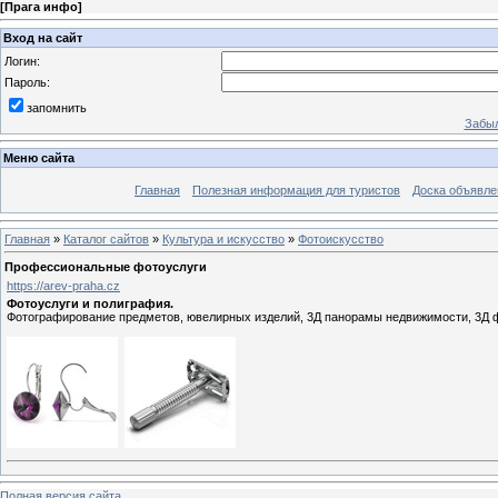
[
Прага инфо
]
Вход на сайт
Логин:
Пароль:
запомнить
Забыл
Меню сайта
Главная
Полезная информация для туристов
Доска объявле
Главная
»
Каталог сайтов
»
Культура и искусство
»
Фотоискусство
Профессиональные фотоуслуги
https://arev-praha.cz
Фотоуслуги и полиграфия.
Фотографирование предметов, ювелирных изделий, 3Д панорамы недвижимости, 3Д ф
Полная версия сайта