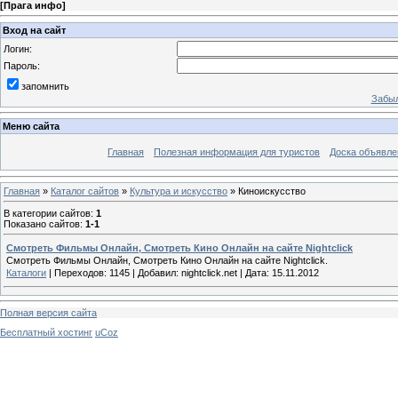
[
Прага инфо
]
Вход на сайт
Логин:
Пароль:
запомнить
Забыл
Меню сайта
Главная
Полезная информация для туристов
Доска объявле
Главная
»
Каталог сайтов
»
Культура и искусство
» Киноискусство
В категории сайтов
:
1
Показано сайтов
:
1-1
Смотреть Фильмы Онлайн, Смотреть Кино Онлайн на сайте Nightclick
Смотреть Фильмы Онлайн, Смотреть Кино Онлайн на сайте Nightclick.
Каталоги
|
Переходов:
1145
|
Добавил:
nightclick.net
|
Дата:
15.11.2012
Полная версия сайта
Бесплатный хостинг
uCoz