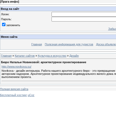
[
Прага инфо
]
Вход на сайт
Логин:
Пароль:
запомнить
Забыл
Меню сайта
Главная
Полезная информация для туристов
Доска объявле
Главная
»
Каталог сайтов
»
Культура и искусство
»
Дизайн
Бюро Натальи Новиковой: архитектурное проектирование
http://www.novikova.su/
Novikova - дизайн интерьера. Работа нашего архитектурного бюро - это превращени
авторским надзором. Архитектурное проектирование индивидуального жилого дома л
выполнением проекта.
Полная версия сайта
Бесплатный хостинг
uCoz