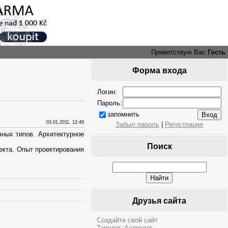
Приветствую Вас
Гость
Форма входа
Логин:
Пароль:
запомнить
03.01.2011, 12:48
Забыл пароль
|
Регистрация
ных типов. Архитектурное
Поиск
екта. Опыт проектирования
Друзья сайта
Создайте свой сайт
Таролог. Астролог