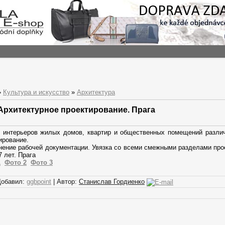
»
Культура и искусство
»
Архитектура
Архитектурное проектирование. Прага
 интерьеров жилых домов, квартир и общественных помещений различ
ирование.
ение рабочей документации. Увязка со всеми смежными разделами про
7 лет. Прага
1
Фото 2
Фото 3
Добавил:
ggbpoint
| Автор:
Станислав Гордиенко