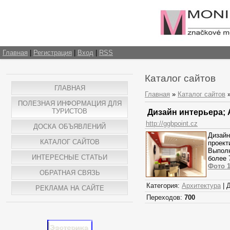
Главная
|
Регистрация
|
Вход
|
RSS
Каталог сайтов
ГЛАВНАЯ
Главная
»
Каталог сайтов
ПОЛЕЗНАЯ ИНФОРМАЦИЯ ДЛЯ
ТУРИСТОВ
Дизайн интерьера; 
http://ggbpoint.cz
ДОСКА ОБЪЯВЛЕНИЙ
Дизайн
КАТАЛОГ САЙТОВ
проект
Выполн
ИНТЕРЕСНЫЕ СТАТЬИ
более 
Фото 
ОБРАТНАЯ СВЯЗЬ
Категория:
Архитектура
| 
РЕКЛАМА НА САЙТЕ
Переходов:
700