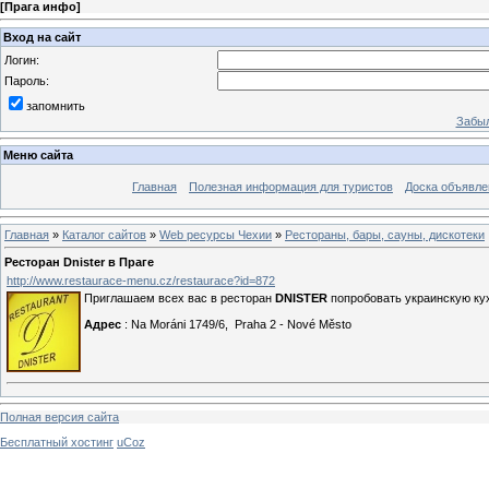
[
Прага инфо
]
Вход на сайт
Логин:
Пароль:
запомнить
Забыл
Меню сайта
Главная
Полезная информация для туристов
Доска объявле
Главная
»
Каталог сайтов
»
Web ресурсы Чехии
»
Рестораны, бары, сауны, дискотеки
Ресторан Dnister в Праге
http://www.restaurace-menu.cz/restaurace?id=872
Приглашаем всех вас в ресторан
DNISTER
попробовать украинскую кух
Адрес
: Na Moráni 1749/6, Praha 2 - Nové Město
Полная версия сайта
Бесплатный хостинг
uCoz