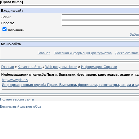
[
Прага инфо
]
Вход на сайт
Логин:
Пароль:
запомнить
Забыл
Меню сайта
Главная
Полезная информация для туристов
Доска объявле
Главная
»
Каталог сайтов
»
Web ресурсы Чехии
»
Информация. Справки
Информационная служба Праги. Выставки, фестивали, кинотеатры, акции и т.д
http://www.pis.cz/
Информационная служба Праги. Выставки, фестивали, кинотеатры, акции и т.д
Полная версия сайта
Бесплатный хостинг
uCoz