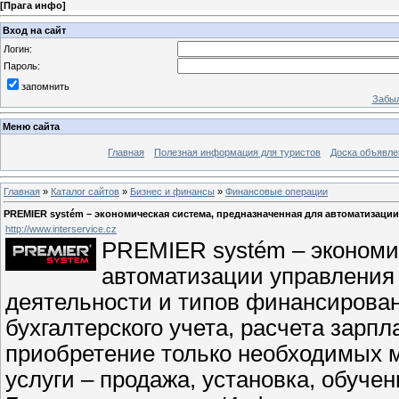
[
Прага инфо
]
Вход на сайт
Логин:
Пароль:
запомнить
Забыл
Меню сайта
Главная
Полезная информация для туристов
Доска объявле
Главная
»
Каталог сайтов
»
Бизнес и финансы
»
Финансовые операции
PREMIER systém – экономическая система, предназначенная для автоматизации
http://www.interservice.cz
PREMIER systém – экономи
автоматизации управления 
деятельности и типов финансирован
бухгалтерского учета, расчета зарпла
приобретение только необходимых 
услуги – продажа, установка, обучен