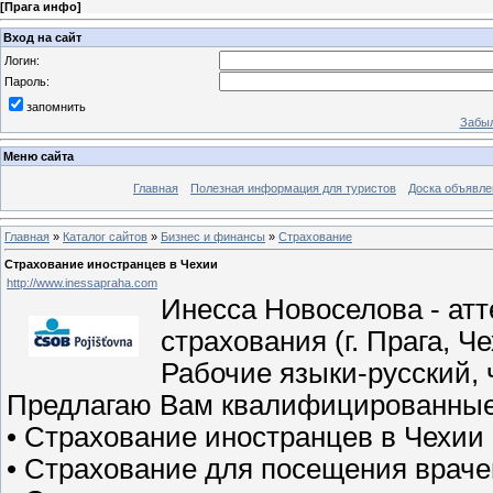
[
Прага инфо
]
Вход на сайт
Логин:
Пароль:
запомнить
Забыл
Меню сайта
Главная
Полезная информация для туристов
Доска объявле
Главная
»
Каталог сайтов
»
Бизнес и финансы
»
Страхование
Страхование иностранцев в Чехии
http://www.inessapraha.com
Инесса Новоселова - атт
страхования (г. Прага, Ч
Рабочие языки-русский, 
Предлагаю Вам квалифицированные
• Страхование иностранцев в Чехии
• Страхование для посещения враче