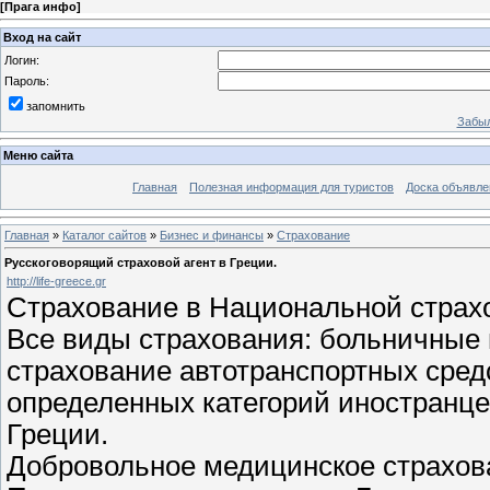
[
Прага инфо
]
Вход на сайт
Логин:
Пароль:
запомнить
Забыл
Меню сайта
Главная
Полезная информация для туристов
Доска объявле
Главная
»
Каталог сайтов
»
Бизнес и финансы
»
Страхование
Русскоговорящий страховой агент в Греции.
http://life-greece.gr
Страхование в Национальной страх
Все виды страхования: больничные 
страхование автотранспортных средс
определенных категорий иностранцев
Греции.
Добровольное медицинское страхов