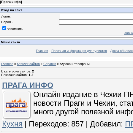
[
Прага инфо
]
Вход на сайт
Логин:
Пароль:
запомнить
Забыл
Меню сайта
Главная
Полезная информация для туристов
Доска объявле
Главная
»
Каталог сайтов
»
Справки
» Адреса и телефоны
В категории сайтов
:
2
Показано сайтов
:
1-2
ПРАГА ИНФО
Онлайн издание в Чехии П
новости Праги и Чехии, ста
много другой полезной инф
Кухня
|
Переходов:
857
|
Добавил:
П