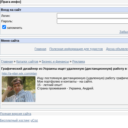
[
Прага инфо
]
Вход на сайт
Логин:
Пароль:
запомнить
Забыл
Меню сайта
Главная
Полезная информация для туристов
Доска объявле
Главная
»
Каталог сайтов
»
Бизнес и финансы
»
Реклама
Графический дизайнер из Украины ищет удаленную (дистанционную) работу в
http://a-elan.wix.com/elan
Ищу постоянную дистанционную (удаленную) работу графиче
Мое портфолио и контакты - на сайте.
15 - летний опыт!
Страна проживания - Украина, Андрей.
Полная версия сайта
Бесплатный хостинг
uCoz