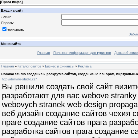
[
Прага инфо
]
Вход на сайт
Логин:
Пароль:
запомнить
Забыл
Меню сайта
Главная
Полезная информация для туристов
Доска объявле
Главная
»
Каталог сайтов
»
Бизнес и финансы
»
Реклама
Domino Studio создание и раскрутка сайтов, cоздание 3d панорам, виртуальн
http://domino-studio.cz/
Вы решили создать свой сайт визит
разработают для вас webove stranky v
webovych stranek web design propag
веб дизайн создание сайтов чехия с
праге создание сайтов прага разраб
разработка сайтов прага создание с