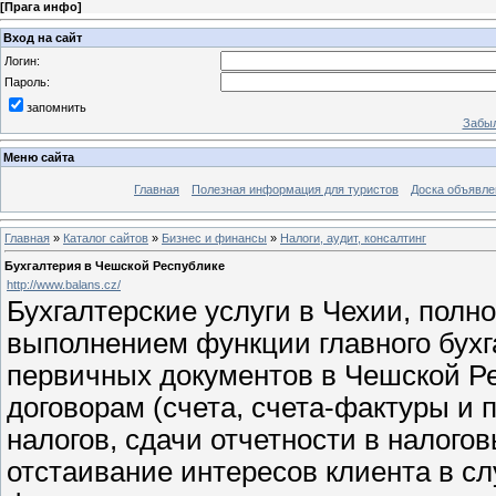
[
Прага инфо
]
Вход на сайт
Логин:
Пароль:
запомнить
Забыл
Меню сайта
Главная
Полезная информация для туристов
Доска объявле
Главная
»
Каталог сайтов
»
Бизнес и финансы
»
Налоги, аудит, консалтинг
Бухгалтерия в Чешской Республике
http://www.balans.cz/
Бухгалтерские услуги в Чехии, полн
выполнением функции главного бух
первичных документов в Чешской Ре
договорам (счета, счета-фактуры и 
налогов, сдачи отчетности в налог
отстаивание интересов клиента в с