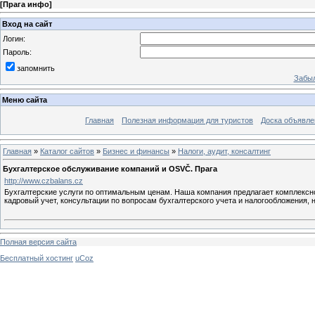
[
Прага инфо
]
Вход на сайт
Логин:
Пароль:
запомнить
Забыл
Меню сайта
Главная
Полезная информация для туристов
Доска объявле
Главная
»
Каталог сайтов
»
Бизнес и финансы
»
Налоги, аудит, консалтинг
Бухгалтерское обслуживание компаний и OSVČ. Прага
http://www.czbalans.cz
Бухгалтерские услуги по оптимальным ценам. Наша компания предлагает комплексно
кадровый учет, консультации по вопросам бухгалтерского учета и налогообложения,
Полная версия сайта
Бесплатный хостинг
uCoz