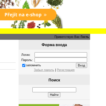
Приветствую Вас
Гость
Форма входа
Логин:
Пароль:
запомнить
Забыл пароль
|
Регистрация
Поиск