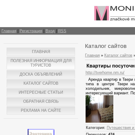
Главная
|
Регистрация
|
Вход
|
RSS
Каталог сайтов
ГЛАВНАЯ
Главная
»
Каталог сайтов
ПОЛЕЗНАЯ ИНФОРМАЦИЯ ДЛЯ
ТУРИСТОВ
Квартиры посуточн
http://tverhome.nm.ru/
ДОСКА ОБЪЯВЛЕНИЙ
Аренда квартир в Твери н
КАТАЛОГ САЙТОВ
типа в центре Твери на
холодильник, микровол
ИНТЕРЕСНЫЕ СТАТЬИ
интересующий вариант. По
ОБРАТНАЯ СВЯЗЬ
РЕКЛАМА НА САЙТЕ
Категория:
Путешествия и
Переходов:
474