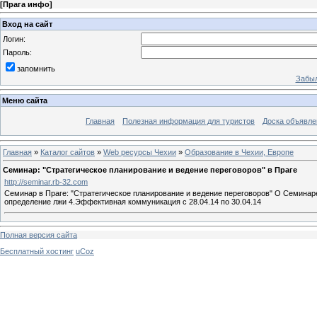
[
Прага инфо
]
Вход на сайт
Логин:
Пароль:
запомнить
Забыл
Меню сайта
Главная
Полезная информация для туристов
Доска объявле
Главная
»
Каталог сайтов
»
Web ресурсы Чехии
»
Образование в Чехии, Европе
Cеминар: "Стратегическое планирование и ведение переговоров" в Праге
http://seminar.rb-32.com
Семинар в Праге: "Стратегическое планирование и ведение переговоров" О Семинар
определение лжи 4.Эффективная коммуникация с 28.04.14 по 30.04.14
Полная версия сайта
Бесплатный хостинг
uCoz