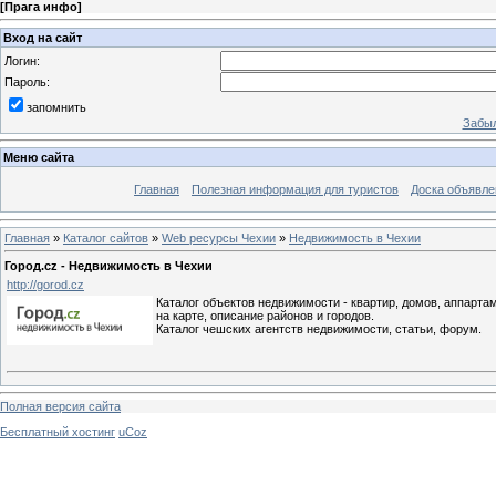
[
Прага инфо
]
Вход на сайт
Логин:
Пароль:
запомнить
Забыл
Меню сайта
Главная
Полезная информация для туристов
Доска объявле
Главная
»
Каталог сайтов
»
Web ресурсы Чехии
»
Недвижимость в Чехии
Город.cz - Недвижимость в Чехии
http://gorod.cz
Каталог объектов недвижимости - квартир, домов, аппарта
на карте, описание районов и городов.
Каталог чешских агентств недвижимости, статьи, форум.
Полная версия сайта
Бесплатный хостинг
uCoz