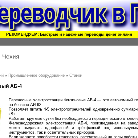
РЕКОМЕНДУЕМ:
Быстрые и надежные переводы денег онлайн
й Чехия
ий
»
Промышленное оборудование
»
Станки
вый АБ-4
Переносные электростанции бензиновые АБ-4 — это автономный г
на бензине АИ-92.
Позволяет питать 4-5 электропотребителей одновременно суммар
кВт.
Работает круглые сутки без необходимости периодического отключ
Железнодорожная электростанция АБ-4, произведенная на зав
может выдавать однофазный и трёхфазный ток, используем
инструментов, так и осветительных приборов.
Если желаете приобрести генератор, рассчитанный на годы работы