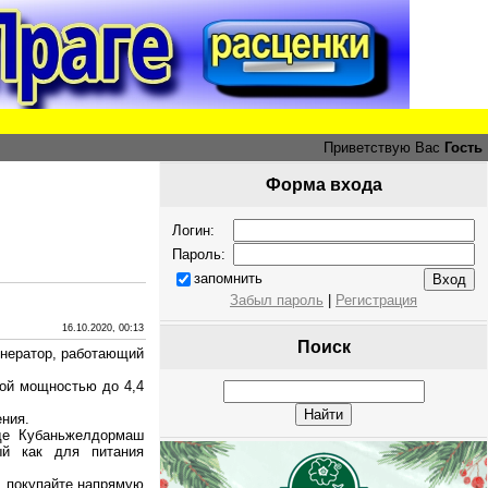
Приветствую Вас
Гость
Форма входа
Логин:
Пароль:
запомнить
Забыл пароль
|
Регистрация
16.10.2020, 00:13
Поиск
енератор, работающий
ной мощностью до 4,4
ения.
оде Кубаньжелдормаш
ый как для питания
, покупайте напрямую