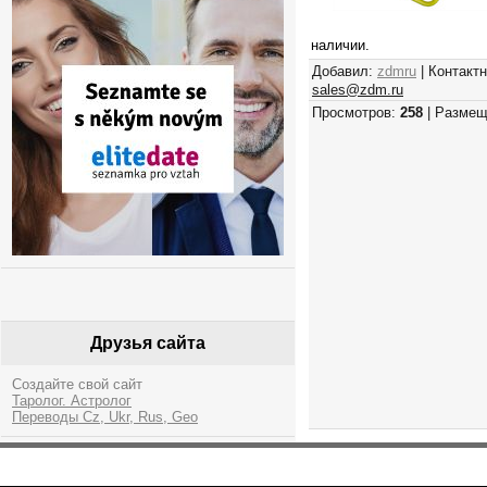
наличии.
Добавил:
zdmru
| Контакт
sales@zdm.ru
Просмотров:
258
| Размещ
Друзья сайта
Создайте свой сайт
Таролог. Астролог
Переводы Cz, Ukr, Rus, Geo