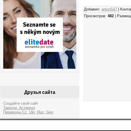
Добавил:
anton547
| Конта
Просмотров:
482
| Размещ
Друзья сайта
Создайте свой сайт
Таролог. Астролог
Переводы Cz, Ukr, Rus, Geo